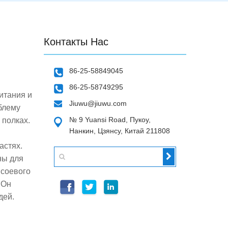
Контакты Нас
86-25-58849045
86-25-58749295
итания и
Jiuwu@jiuwu.com
блему
№ 9 Yuansi Road, Пукоу,
 полках.
Нанкин, Цзянсу, Китай 211808
астях.
ны для
 соевого
 Он
дей.