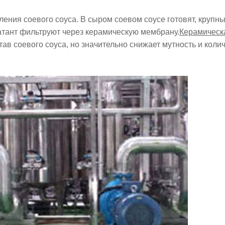
ления соевого соуса. В сыром соевом соусе готовят, крупн
атант фильтруют через керамическую мембрану.
Керамическ
ав соевого соуса, но значительно снижает мутность и коли