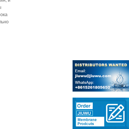
ин, и
ы
пока
льно