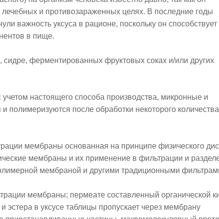
 в лечебных и противозараженных целях. В последние годы
ли важность уксуса в рационе, поскольку он способствует
нентов в пище.
е, сидре, ферментированных фруктовых соках и/или других
с учетом настоящего способа производства, микронные и
и полимеризуются после обработки некоторого количества
трации мембраны основанная на принципе физического ди
ические мембраны и их применение в фильтрации и раздел
полимерной мембраной и другими традиционными фильтрам
ьтрации мембраны; пермеате составленный органической к
 и эстера в уксусе таблицы пропускает через мембрану