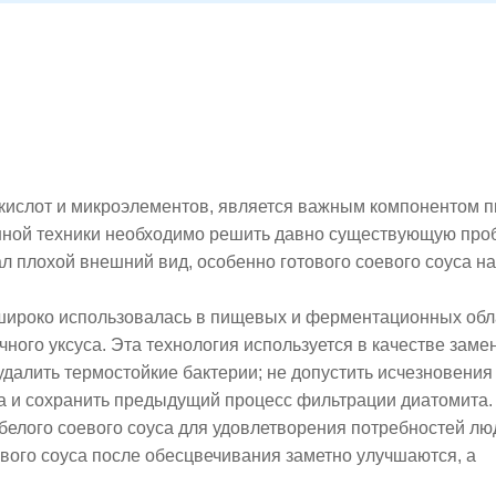
кислот и микроэлементов, является важным компонентом п
онной техники необходимо решить давно существующую про
л плохой внешний вид, особенно готового соевого соуса на
широко использовалась в пищевых и ферментационных обл
чного уксуса. Эта технология используется в качестве заме
удалить термостойкие бактерии; не допустить исчезновения
са и сохранить предыдущий процесс фильтрации диатомита.
 белого соевого соуса для удовлетворения потребностей лю
вого соуса после обесцвечивания заметно улучшаются, а