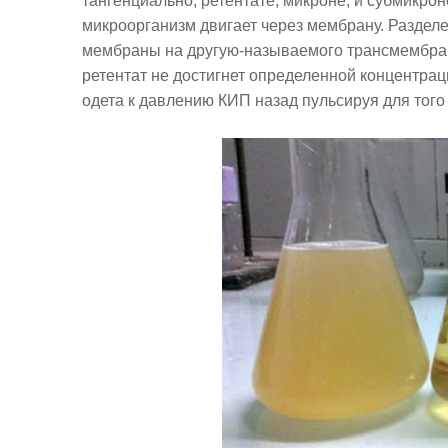
тангенциально, ретентате, микроне, и субмикр
микроорганизм двигает через мембрану. Разделе
мембраны на другую-называемого трансмембран
ретентат не достигнет определенной концентра
одета к давлению КИП назад пульсируя для тог