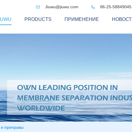
Jiuwu@jiuwu.com
86-25-58849045


IUWU
PRODUCTS
ПРИМЕНЕНИЕ
НОВОСТ
 и приправы