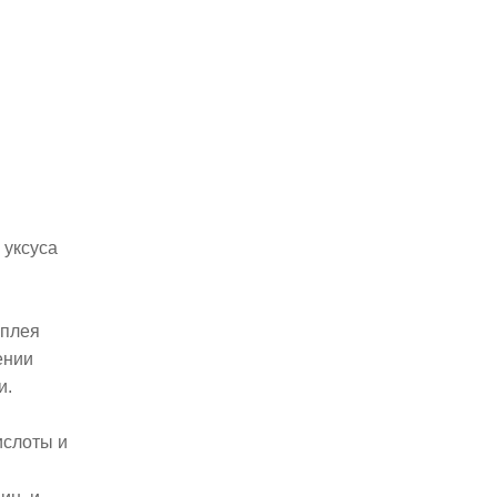
 уксуса
сплея
ении
и.
ислоты и