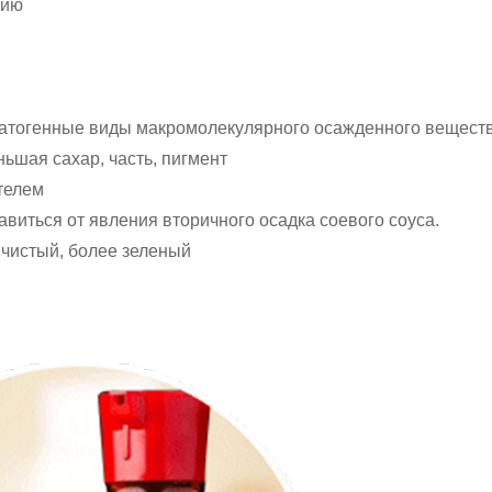
нию
атогенные виды макромолекулярного осажденного вещества
ньшая сахар, часть, пигмент
телем
виться от явления вторичного осадка соевого соуса.
 чистый, более зеленый