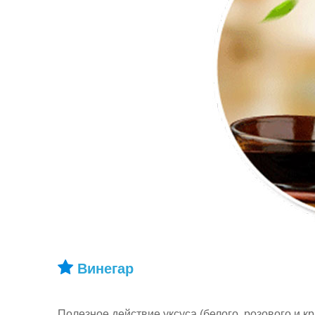
Винегар
Полезное действие уксуса (белого, розового и кр