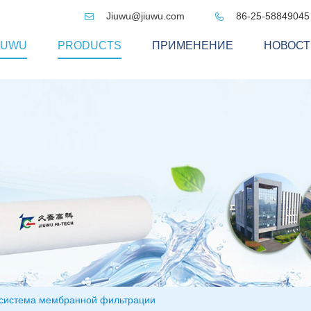
Jiuwu@jiuwu.com
86-25-58849045


IUWU
PRODUCTS
ПРИМЕНЕНИЕ
НОВОСТ
 система мембранной фильтрации