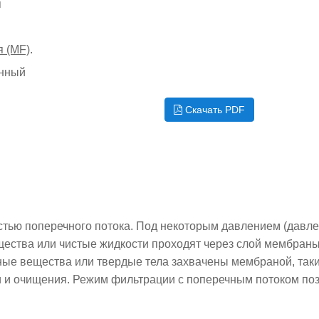
я
 (MF)
.
янный
Скачать PDF
стью поперечного потока. Под некоторым давлением (давл
ества или чистые жидкости проходят через слой мембран
ные вещества или твердые тела захвачены мембраной, так
и и очищения. Режим фильтрации с поперечным потоком по