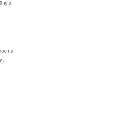
йну и
с
мое на
я.