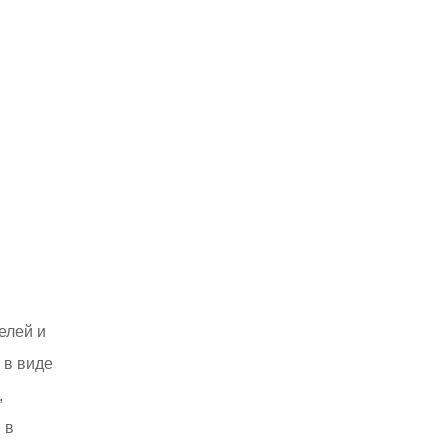
елей и
 в виде
,
 в