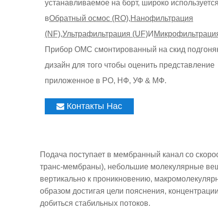
устанавливаемое на борт, широко используетс
в
Обратный осмос (RO)
,
Нанофильтрация
(NF)
,
Ультрафильтрация (UF)
И
Микрофильтрация
Прибор ОМС смонтированный на скид подгон
дизайн для того чтобы оценить представление
приложенное в РО, НФ, УФ & МФ.
Контакты Нас
Подача поступает в мембранный канал со скоро
транс-мембраны), небольшие молекулярные вещ
вертикально к проникновению, макромолекуляр
образом достигая цели пояснения, концентраци
добиться стабильных потоков.