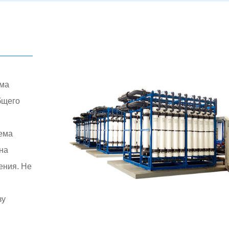
ема
бщего
ема
 на
ения. Не
зу