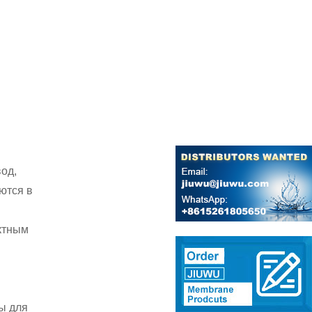
од,
ются в
ктным
ы для