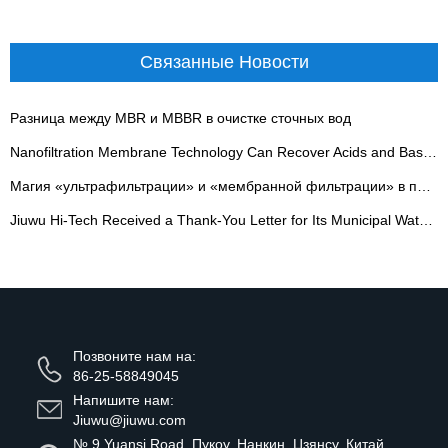
Связанные Новости
Разница между MBR и MBBR в очистке сточных вод
Nanofiltration Membrane Technology Can Recover Acids and Bases - 翻译中...
Магия «ультрафильтрации» и «мембранной фильтрации» в производстве йогурта
Jiuwu Hi-Tech Received a Thank-You Letter for Its Municipal Water Treatment Project - 翻译中...
Позвоните нам на:
86-25-58849045
Напишите нам:
Jiuwu@jiuwu.com
№ 9 Yuansi Road, Пукоу, Нанкин, Цзянсу, Китай