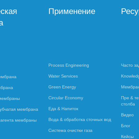
еская
Применение
Рес
а
Process Engineering
Часто з
Water Services
Knowled
ембрана
Green Energy
Мембран
мбрана
Circular Economy
Пре & те
 мембраны
столба
Еда & Напиток
рубчатая мембрана
Видео
Вода & обработка сточных вод
о агента мембраны
Блог
Система очистки газа
Кейсы