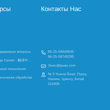
урсы
Контакты Нас
адаваемые вопросы
86-25-58849045

86-25-58749295
ge Center - 翻译中...
Jiuwu@jiuwu.com

ная технология
№ 9 Yuansi Road, Пукоу,

хнология обработки
Нанкин, Цзянсу, Китай
211808