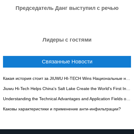
Председатель Данг выступил с речью
Лидеры с гостями
Связанные Новости
Какая история стоит за JIUWU HI-TECH Wins Национальные награды Sci-Tech
Jiuwu Hi-Tech Helps China's Salt Lake Create the World's First Industrial Benchmark for Raw Brine Adsorption - 翻译中...
Understanding the Technical Advantages and Application Fields of Ceramic Ultrafiltration Membrane - 翻译中...
Каковы характеристики и применение анти-инфильтрации?